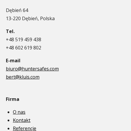
Dębień 64
13-220 Dębień, Polska
Tel.
+48 519 459 438
+48 602 619 802
E-mail
biuro@huntersafes.com
bert@kluis.com
Firma
O nas
Kontakt
Referencje