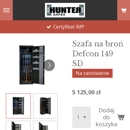
Przejdź
do
głównej
Certyfikat IMP
treści
Szafa na broń
Defcon 149
SD
Na zamówienie
5 125,00 zł
Dodaj
do
koszyka