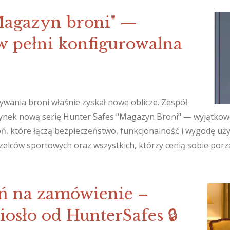
agazyn broni" —
w pełni konfigurowalna
wania broni właśnie zyskał nowe oblicze. Zespół
ynek nową serię Hunter Safes "Magazyn Broni" — wyjątkow
ń, które łączą bezpieczeństwo, funkcjonalność i wygodę uż
rzelców sportowych oraz wszystkich, którzy cenią sobie por
oń na zamówienie –
osło od HunterSafes 🔒