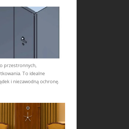
o przestronnych,
ytkowania. To idealne
ządek i niezawodną ochronę.