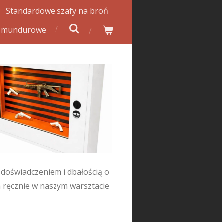
Standardowe szafy na broń
y mundurowe
, doświadczeniem i dbałością o
a ręcznie w naszym warsztacie