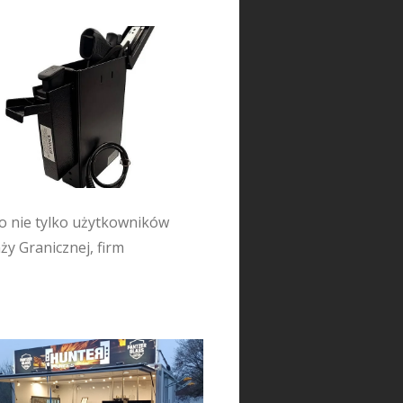
to nie tylko użytkowników
ży Granicznej, firm