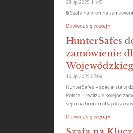
28 lip 2025
11:45
🔒 Szafa na broń na zamówieni
Dowiedz się więcej »
HunterSafes do
zamówienie d
Wojewódzkie
16 lip 2025
07:08
HunterSafes – specjalista w 
Polsce – realizuje kolejne za
sejfu na broń krótką dostos
Dowiedz się więcej »
Szafa na Klucz