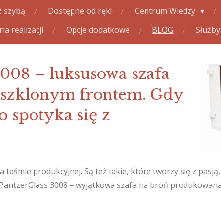
z szybą
Dostępne od ręki
Centrum Wiedzy
ria realizacji
Opcje dodatkowe
BLOG
Służb
3008 – luksusowa szafa
eszklonym frontem. Gdy
 spotyka się z
 taśmie produkcyjnej. Są też takie, które tworzy się z pasją
st PantzerGlass 3008 – wyjątkowa szafa na broń produkowan