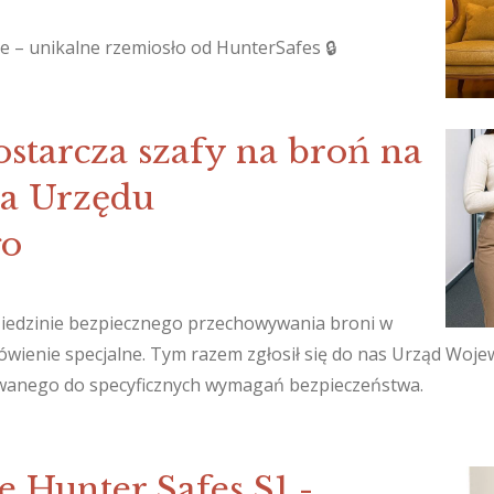
e – unikalne rzemiosło od HunterSafes 🔒
starcza szafy na broń na
la Urzędu
go
dziedzinie bezpiecznego przechowywania broni w
mówienie specjalne. Tym razem zgłosił się do nas Urząd Woj
owanego do specyficznych wymagań bezpieczeństwa.
e Hunter Safes S1 -