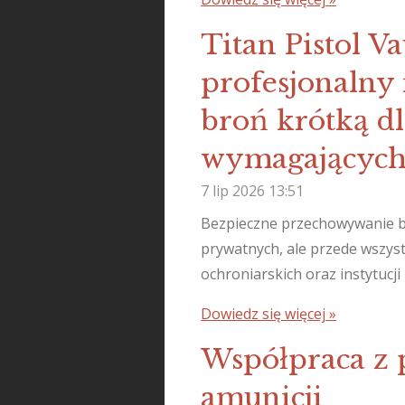
Titan Pistol V
profesjonalny
broń krótką dla
wymagających
7 lip 2026
13:51
Bezpieczne przechowywanie bro
prywatnych, ale przede wszyst
ochroniarskich oraz instytucj
Dowiedz się więcej »
Współpraca z 
amunicji