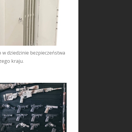
 w dziedzinie bezpieczeństwa
zego kraju.