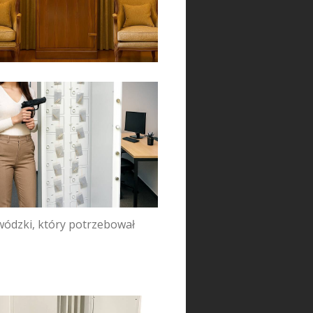
ewódzki, który potrzebował