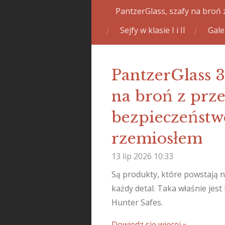
PantzerGlass, szafy na broń 
Sejfy w klasie I i II
Gale
PantzerGlass 
na broń z prz
bezpieczeństwo
rzemiosłem
13 lip 2026
10:33
Są produkty, które powstają na
każdy detal. Taka właśnie je
Hunter Safes.
Dowiedz się więcej »