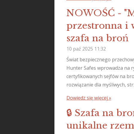
NOWOŚĆ - "M
przestronna i 
szafa na broń
10 paź 2025
11:32
Świat bezpiecznego przechowy
Hunter Safes wprowadza na r
certyfikowanych sejfów na bro
rozwiązanie dla myśliwych, st
Dowiedz się więcej »
🔒 Szafa na br
unikalne rzemi