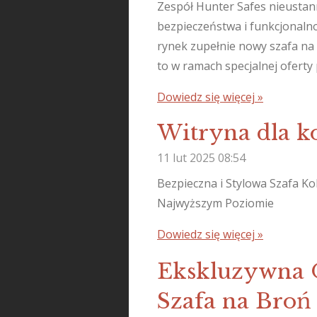
Zespół Hunter Safes nieustan
bezpieczeństwa i funkcjonaln
rynek zupełnie nowy szafa na
to w ramach specjalnej oferty
Dowiedz się więcej »
Witryna dla k
11 lut 2025
08:54
Bezpieczna i Stylowa Szafa K
Najwyższym Poziomie
Dowiedz się więcej »
Ekskluzywna O
Szafa na Broń 