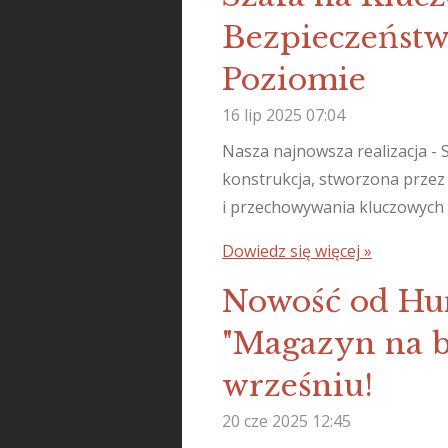
Bezpieczeńst
Poziomie
16 lip 2025
07:04
Nasza najnowsza realizacja - 
konstrukcja, stworzona przez
i przechowywania kluczowych 
Dowiedz się więcej »
Nowość od Hun
"Magazyn na b
wrześniu!
20 cze 2025
12:45