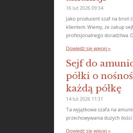
16 lut 2026
09:34
Jako producent szaf na broń 
klientem. Wiemy, że zakup sej
profesjonalnego doradztwa. D
Dowiedz się więcej »
Sejf do amuni
półki o nośno
każdą półkę
14 lut 2026
11:31
Ta wyjątkowa szafa na amunicj
przechowywania dużych ilości 
Dowiedz się więcej »