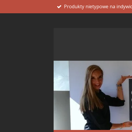
Produkty nietypowe na indywi
Przejdź
do
głównej
treści