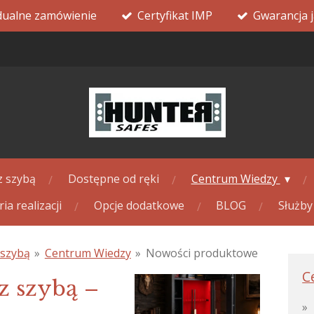
dualne zamówienie
Certyfikat IMP
Gwarancja j
z szybą
Dostępne od ręki
Centrum Wiedzy
ria realizacji
Opcje dodatkowe
BLOG
Służb
 szybą
»
Centrum Wiedzy
»
Nowości produktowe
C
z szybą –