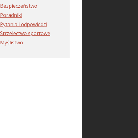
Bezpieczeństwo
Poradniki
Pytania i odpowiedzi
Strzelectwo sportowe
Myślistwo