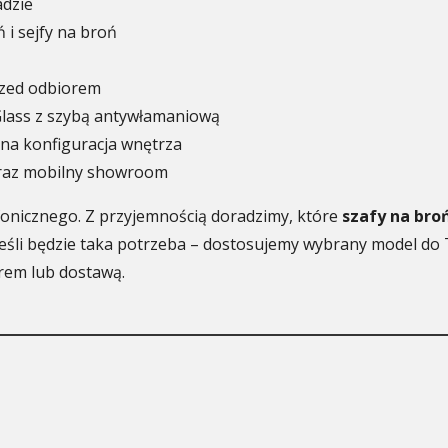
adzie
 i sejfy na broń
rzed odbiorem
Glass z szybą antywłamaniową
lna konfiguracja wnętrza
oraz mobilny showroom
onicznego. Z przyjemnością doradzimy, które
szafy na bro
 jeśli będzie taka potrzeba – dostosujemy wybrany model do
rem lub dostawą.