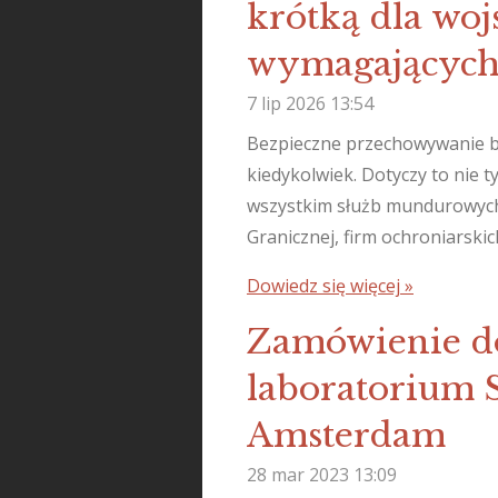
krótką dla wojs
wymagających
7 lip 2026
13:54
Bezpieczne przechowywanie bro
kiedykolwiek. Dotyczy to nie 
wszystkim służb mundurowych, 
Granicznej, firm ochroniarskic
Dowiedz się więcej »
Zamówienie d
laboratorium 
Amsterdam
28 mar 2023
13:09