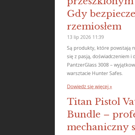
przeszklonym 
Gdy bezpiecze
rzemiosłem
13 lip 2026
11:39
Są produkty, które powstają na
się z pasją, doświadczeniem i 
PantzerGlass 3008 – wyjątko
warsztacie Hunter Safes.
Dowiedz się więcej »
Titan Pistol V
Bundle – prof
mechaniczny s