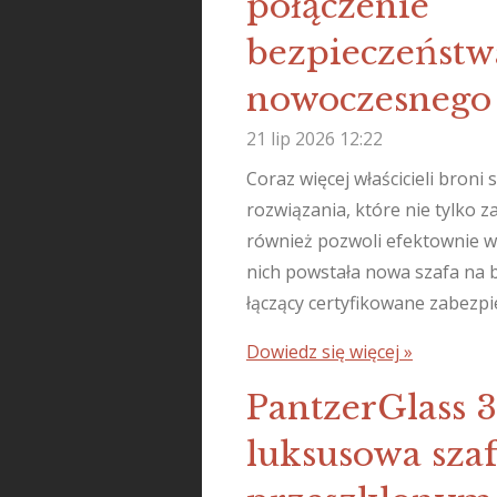
połączenie
bezpieczeństwa
nowoczesnego
21 lip 2026
12:22
Coraz więcej właścicieli broni
rozwiązania, które nie tylko 
również pozwoli efektownie w
nich powstała nowa szafa na 
łączący certyfikowane zabezp
Dowiedz się więcej »
PantzerGlass 
luksusowa szaf