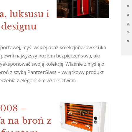
, luksusu i
 designu
 sportowej, myśliwskiej oraz kolekcjonerów szuka
zapewni najwyższy poziom bezpieczeństwa, ale
yeksponować swoją kolekcję. Właśnie z myślą o
broń z szybą PantzerGlass – wyjątkowy produkt
ieczenia z eleganckim wzornictwem.
3008 –
a na broń z