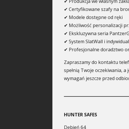
✔ Produkcja we własnym zakł
✔ Certyfikowane szafy na broń
✔ Modele dostępne od ręki
✔ Możliwość personalizacji p
✔ Ekskluzywna seria Pantzer
✔ System SlatWall i indywidua
✔ Profesjonalne doradztwo 
Zapraszamy do kontaktu telef
spełnią Twoje oczekiwania, a
wymagań jeszcze przed odbio
HUNTER SAFES
Dębień 64